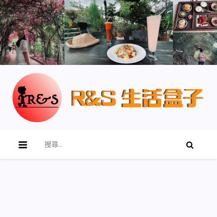
Skip
to
content
R&S 生活盒子
搜
尋
關
鍵
字: