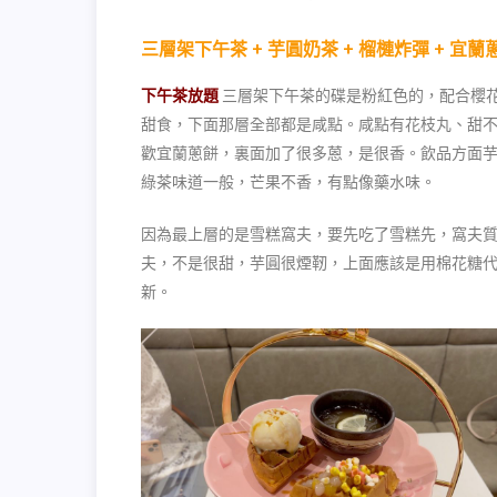
三層架下午茶 + 芋圓奶茶 + 榴槤炸彈 + 宜蘭
下午茶放題
三層架下午茶的碟是粉紅色的，配合櫻
甜食，下面那層全部都是咸點。咸點有花枝丸、甜
歡宜蘭蔥餅，裏面加了很多蒽，是很香。飲品方面
綠茶味道一般，芒果不香，有點像藥水味。
因為最上層的是雪糕窩夫，要先吃了雪糕先，窩夫
夫，不是很甜，芋圓很煙靭，上面應該是用棉花糖
新。