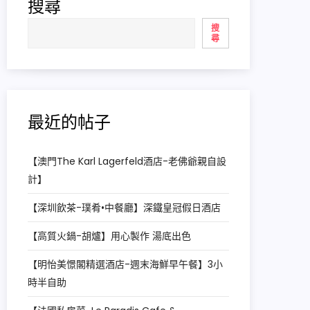
搜尋
搜
尋
最近的帖子
【澳門The Karl Lagerfeld酒店-老佛爺親自設
計】
【深圳飲茶-璞肴•中餐廳】深鐵皇冠假日酒店
【高質火鍋-胡爐】用心製作 湯底出色
【明怡美憬閣精選酒店-週末海鮮早午餐】3小
時半自助