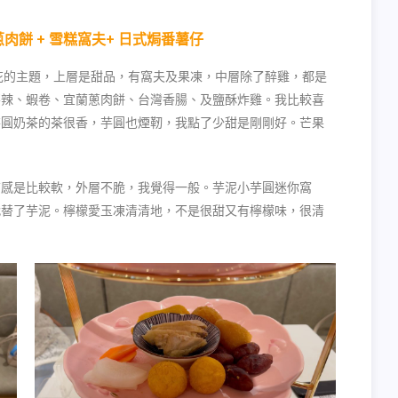
蔥肉餅 + 雪糕窩夫+ 日式焗番薯仔
花的主題，上層是甜品，有窩夫及果凍，中層除了醉雞，都是
不辣、蝦卷、宜蘭蔥肉餅、台灣香腸、及鹽酥炸雞。我比較喜
芋圓奶茶的茶很香，芋圓也煙靭，我點了少甜是剛剛好。芒果
質感是比較軟，外層不脆，我覺得一般。芋泥小芋圓迷你窩
代替了芋泥。檸檬愛玉凍清清地，不是很甜又有檸檬味，很清