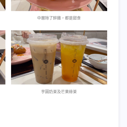
中層除了醉雞，都是甜食
芋圓奶茶及芒果綠茶