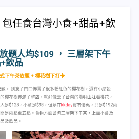
】包任食台灣小食+甜品+飲
放題人均$109 ， 三層架下午
品+飲品
式下午茶放題 + 櫻花樹下打卡
題， 別忘了門口佈置了很多粉紅色的櫻花樹，還有小屋設
色的櫻花樹佈滿了整店。就好像去了台灣的陽明山莊看櫻花，
成人是
$128
，小童是
$98
，但是在
kkday
買有優惠，只是
$192
兩
時間是兩點至五點。食物方面會包三層架下午茶，上面小食及
甜品及飲品。