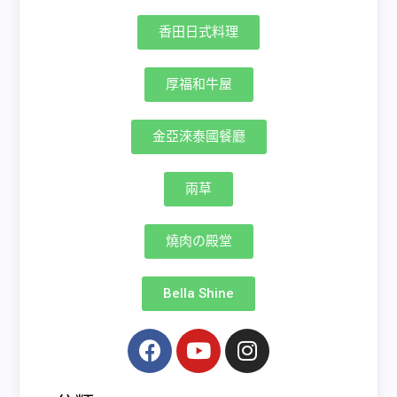
香田日式料理
厚福和牛屋
金亞淶泰國餐廳
兩草
燒肉の殿堂
Bella Shine