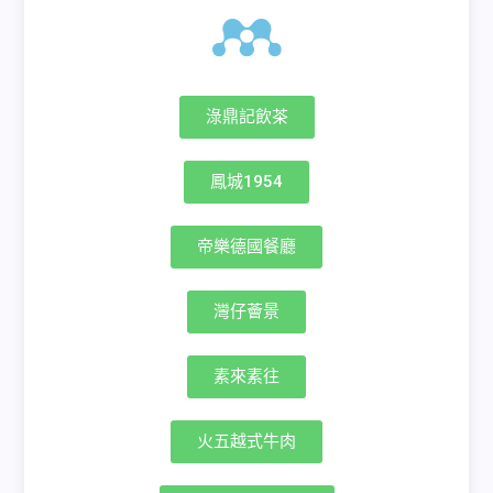
淥鼎記飲茶
鳳城1954
帝樂德國餐廳
灣仔薈景
素來素往
火五越式牛肉