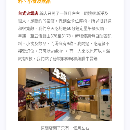
料、小食及飲品
台式火鍋店
新店只開了一個月左右，環境很新淨及
很大，是簡約的裝修，做到全卡位座椅，所以很舒適
和很寬敞。我們今天吃的是
60
分鐘定量午餐火鍋，
星期一至五價錢由
$78
至
$178
，新張優惠包自助區配
料、小食及飲品，而湯底有
9
款。我問過，吃這餐不
接受訂位，只可以
walk-in ，
而一人來吃也可以。湯
底有
9
款，我們點了秘製麻辣鍋和藥膳牛骨鍋。
這間店開了只有一個月左右