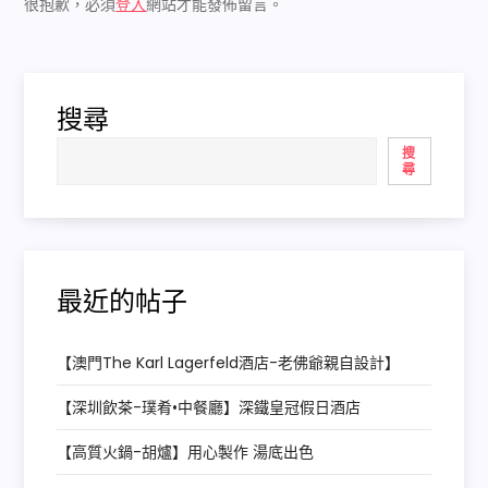
很抱歉，必須
登入
網站才能發佈留言。
搜尋
搜
尋
最近的帖子
【澳門The Karl Lagerfeld酒店-老佛爺親自設計】
【深圳飲茶-璞肴•中餐廳】深鐵皇冠假日酒店
【高質火鍋-胡爐】用心製作 湯底出色