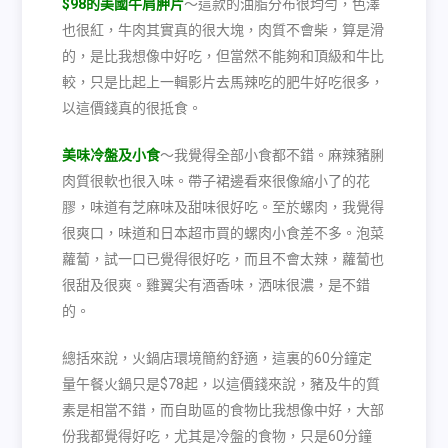
$98的美國牛肩胛片
～這款的油脂分布很均勻，色澤
也很紅，牛肉其實真的很大塊，肉質不會柴，算是滑
的，是比我想像中好吃，但當然不能夠和頂級和牛比
較，只是比起上一輯影片去馬辣吃的肥牛好吃很多，
以這價錢真的很抵食。
美味冷盤及小食
～我覺得全部小食都不錯。麻辣豬脷
肉質很軟也很入味。帶子裙邊看來很像縮小了的花
膠，味道有芝麻味及甜味很好吃。至於螺肉，我覺得
很爽口，味道和日本超市買的螺肉小食差不多。泡菜
蘿蔔，試一口已覺得很好吃，而且不會太辣，蘿蔔也
很甜及很爽。雞翼尖有酒香味，洒味很濃，是不錯
的。
總括來說，火鍋店環境簡約舒適，這裏的
60
分鐘定
量午餐火鍋只是
$78
起，以這價錢來說，豬及牛的質
素是相當不錯，而自助區的食物比我想像中好，大部
份我都覺得好吃，尤其是冷盤的食物，只是
60
分鐘