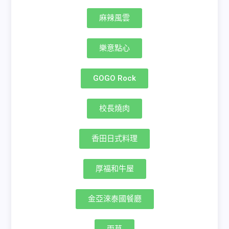
麻辣風雲
樂意點心
GOGO Rock
校長燒肉
香田日式料理
厚福和牛屋
金亞淶泰國餐廳
兩草