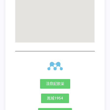
淥鼎記飲茶
鳳城1954