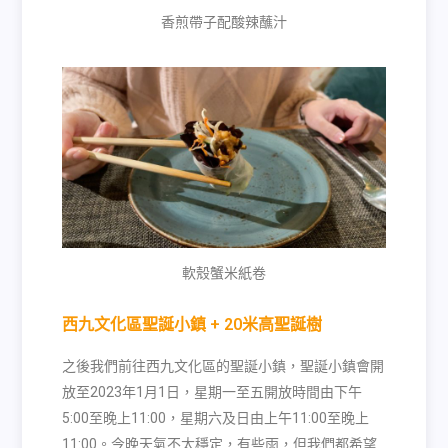
香煎帶子配酸辣蘸汁
軟殼蟹米紙卷
西九文化區聖誕小鎮 + 20米高聖誕樹
之後我們前往西九文化區的聖誕小鎮，聖誕小鎮會開
放至
2023
年
1
月
1
日，星期一至五開放時間由下午
5:00
至晚上
11:00
，星期六及日由上午
11:00
至晚上
11:00
。今晚天氣不太穩定，有些雨，但我們都希望