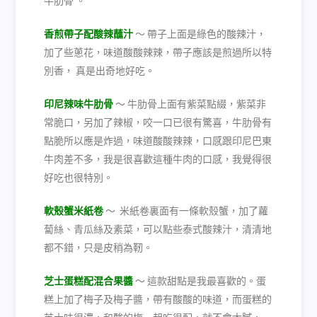
牛肋骨 。
香煎帶子配酸辣蘸汁
～ 帶子上面是綠色的酸辣汁，
加了些蔥花，味道酸酸辣辣，帶子應該是煎過所以特
別香， 真是出奇地好吃。
印尼辣味牛肋骨
～ 牛肋骨上面有紫菜點綴，紫菜非
常脆口，另加了辣椒，咬一口已很有驚喜，牛肋骨有
點脆所以應是炸過，味道酸酸辣辣，口感跟印尼巴東
牛肉差不多，我是很喜歡這種牛肉的口感，我覺得很
好吃也很特別。
軟殼蟹米紙卷
～
米紙卷裏面有一條軟殼蟹，加了蘿
蔔絲、青瓜絲及素菜，可以點些泰式酸辣汁，清清地
都不錯，只是皮稍為靭。
芝士蛋糕配混合果醬
～ 這款甜點是我最喜歡的。蛋
糕上加了梅子及梅子醬，帶有酸酸的味道，而蛋糕的