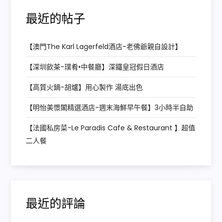
最近的帖子
【澳門The Karl Lagerfeld酒店-老佛爺親自設計】
【深圳飲茶-璞肴•中餐廳】深鐵皇冠假日酒店
【高質火鍋-胡爐】用心製作 湯底出色
【明怡美憬閣精選酒店-週末海鮮早午餐】3小時半自助
【法國私房菜-Le Paradis Cafe & Restaurant 】超值
二人餐
最近的評論