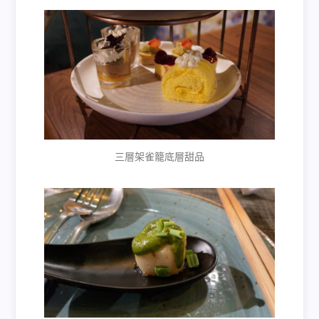
三層架雀籠底層甜品