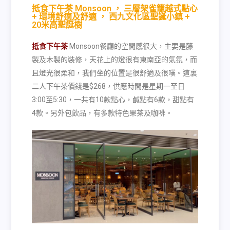
抵食下午茶 Monsoon ， 三層架雀籠越式點心
+ 環境舒適及舒適 ， 西九文化區聖誕小鎮 +
20米高聖誕樹
抵食下午茶
Monsoon
餐廳的空間感很大，主要是藤
製及木製的裝修，天花上的燈很有東南亞的氣氛，而
且燈光很柔和，我們坐的位置是很舒適及很嘆。這裏
二人下午茶價錢是
$268
，供應時間是星期一至日
3:00
至
5:30
，一共有
10
款點心，鹹點有
6
款，甜點有
4
款。另外包飲品，有多款特色果茶及咖啡。