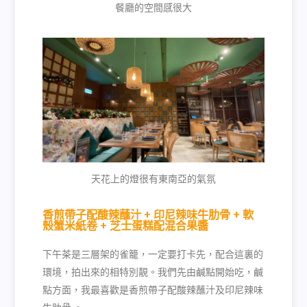
餐廳的空間感很大
天花上的燈很有東南亞的氣氛
香煎帶子配酸辣蘸汁 + 印尼辣味牛肋骨 + 軟
殼蟹米紙卷 + 芝士蛋糕配混合果醬
下午茶是三層架的雀籠，一定要打卡先，配合這裏的
環境，拍出來的相特別靚。我們先由鹹點開始吃，鹹
點方面，我最喜歡是香煎帶子配酸辣蘸汁及印尼辣味