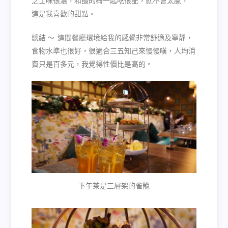
芝士味很濃，和酸的梅一起吃很配，就不會太膩，
這是我喜歡的甜點。
總結 ～
這間餐廳環境給我的感覺非常舒適及寧靜，
食物水準也很好，很適合三五知己來慢慢嘆，人均消
費只是百多元，我覺得性價比是高的。
下午茶是三層架的雀籠