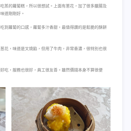
少吃蒸的蘿蔔糕，所以很想試。上面有蔥花，加了很多臘腸及
，味道剛剛好。
，吃到蘿蔔的口感，蘿蔔多汁香甜，最值得讚的是鬆脆的酥餅
和葱花，味道是叉燒餡，但用了牛肉，非常香濃，很特別也很
都好吃，服務也很好，員工很友善。雖然價錢本身不算很便