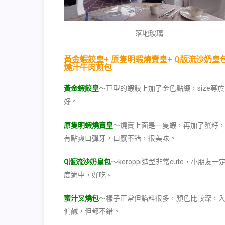
落地玻璃
黃金蝦餃皇+ 原隻明蝦燒賣皇+ Q版流沙奶皇包 
燒汁牛肉煎包
黃金蝦餃皇
～巨型的蝦餃上加了金色點綴，size
好。
原隻明蝦燒賣皇
～燒賣上面是一隻蝦，再加了蟹籽，
有點爽口彈牙，口感不錯，很美味。
Q版流沙奶皇包
～keroppi造型非常cute，小
度適中，好吃。
蜜汁叉燒包
～樣子正常但餡料很多，顏色比較深，
偏鹹，但都不錯。