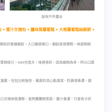
設有戶外露台
+ 蜜汁叉燒包 + 臘味蒸蘿蔔糕 + 大根蘿蔔糕絲酥餅 +
等於兩粒的普通蝦餃，入口蝦很爽口，蝦餃皮很煙靭，味道剛剛
賣相吸引。size也很大，味道很好，因為蝦稍為多，所以口感
朋友一定喜歡，包包比較迷你，裏面的流心餡滿瀉，奶黃很香濃，甜
入口叉燒味很濃郁，是熱騰騰剛蒸起，醬汁香濃，只是有少許