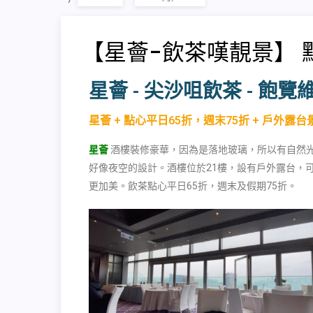
【星薈-飲茶嘆靚景】 
星薈 - 尖沙咀飲茶 - 飽覽
星薈 + 點心平日65折，週末75折 + 戶外露台
星薈
酒樓裝修豪華，因為是落地玻璃，所以有自然
好像夜空的設計。酒樓位於
21
樓，設有戶外露台，
更加美。飲茶點心平日
65
折，週末及假期
75
折。