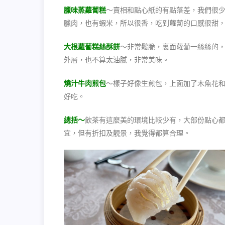
臘味蒸蘿蔔糕
～賣相和點心紙的有點落差，我們很
臘肉，也有蝦米，所以很香，吃到蘿蔔的口感很甜
大根蘿蔔糕絲酥餅
～非常鬆脆，裏面蘿蔔一絲絲的
外層，也不算太油膩，非常美味。
燒汁牛肉煎包
～樣子好像生煎包，上面加了木魚花
好吃。
總括～
飲茶有這麼美的環境比較少有，大部份點心
宜，但有折扣及靚景，我覺得都算合理。