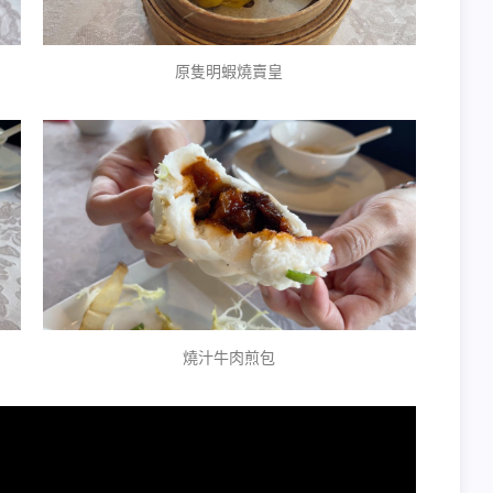
原隻明蝦燒賣皇
燒汁牛肉煎包