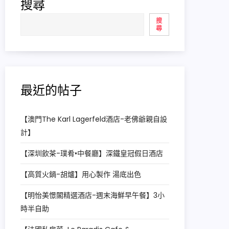
搜尋
搜
尋
最近的帖子
【澳門The Karl Lagerfeld酒店-老佛爺親自設
計】
【深圳飲茶-璞肴•中餐廳】深鐵皇冠假日酒店
【高質火鍋-胡爐】用心製作 湯底出色
【明怡美憬閣精選酒店-週末海鮮早午餐】3小
時半自助