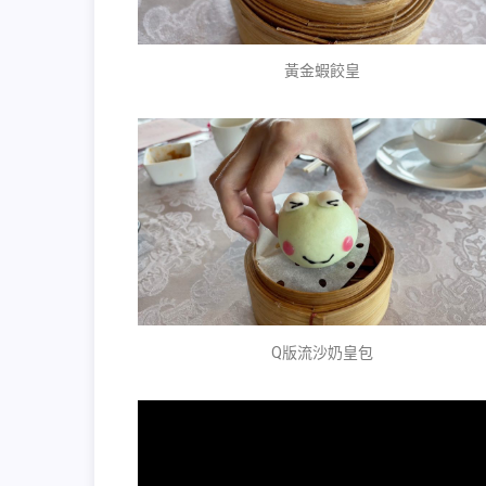
黃金蝦餃皇
Q版流沙奶皇包