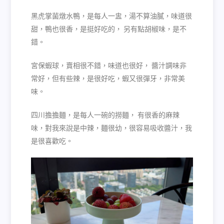
黑虎掌菌燉水鴨，是每人一盅，湯不算油膩，味道很
甜，鴨也很香，是挺好吃的， 另有點胡椒味，是不
錯。
宮保蝦球，賣相很不錯，味道也很好， 醬汁調味非
常好，但有些辣，是很好吃，蝦又很彈牙，非常美
味。
四川擔擔麵，是每人一碗的撈麵， 有很香的麻辣
味，對我來說是中辣，麵很幼，很容易吸收醬汁，我
是很喜歡吃。