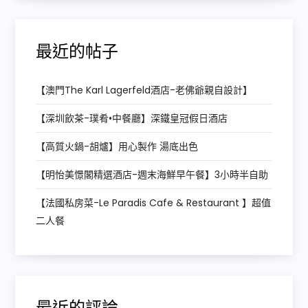
最近的帖子
【澳門The Karl Lagerfeld酒店-老佛爺親自設計】
【深圳飲茶-璞肴•中餐廳】深鐵皇冠假日酒店
【高質火鍋-胡爐】用心製作 湯底出色
【明怡美憬閣精選酒店-週末海鮮早午餐】3小時半自助
【法國私房菜-Le Paradis Cafe & Restaurant 】超值
二人餐
最近的評論