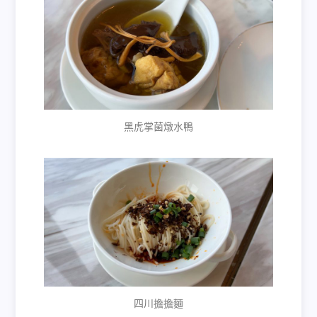
黑虎掌菌燉水鴨
四川擔擔麵