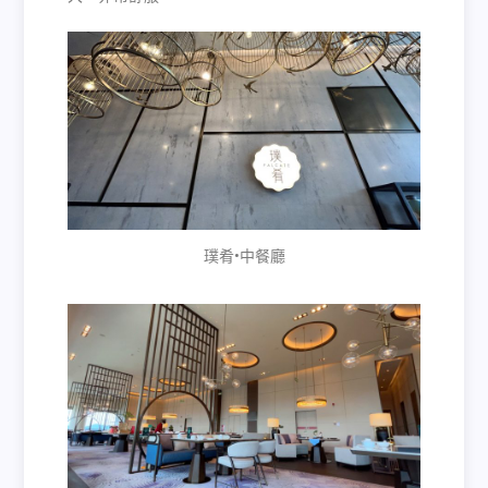
璞肴•中餐廳