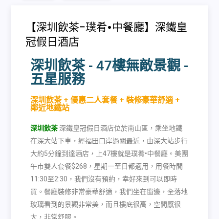
【深圳飲茶-璞肴•中餐廳】深鐵皇
冠假日酒店
深圳飲茶 - 47樓無敵景觀 -
五星服務
深圳飲茶 + 優惠二人套餐 + 裝修豪華舒適 +
鄰近地鐵站
深圳飲茶
深鐵皇冠假日酒店位於南山區，乘坐地鐵
在深大站下車，經福田口岸過關最近，由深大站步行
大約
5
分鐘到達酒店，上
47
樓就是璞肴
•
中餐廳。美團
午市雙人套餐
$268
，星期一至日都適用，用餐時間
11:30
至
2:30
，我們沒有預約，幸好來到可以即時
買。餐廳裝修非常豪華舒適，我們坐在窗邊，全落地
玻璃看到的景觀非常美，而且樓底很高，空間感很
大，非常舒服。