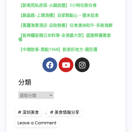
【新南苑私房菜-火鍋放題】3小時任飲任食
【鋿晶館-上環酒樓】自家製點心 – 週末抵食
【萬麗海景酒店-自助晚餐】任食澳洲和牛-多款海鮮
【板神鐵板燒日本料理-全港最大型】感謝祭優惠套
餐
【中環飲茶-鼎點1968】飲茶好地方-親民價
分類
深圳美食
,
美食情報分享
Leave a Comment