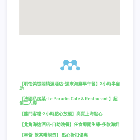
【明怡美憬閣精選酒店-週末海鮮早午餐】3小時半自
助
【法國私房菜-Le Paradis Cafe & Restaurant 】超
值二人餐
【龍門客棧-3小時點心放題】高質上海點心
【北角海逸酒店-自助晚餐】任食即開生蠔-多款海鮮
【星薈-飲茶嘆靚景】 點心折扣優惠