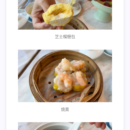
芝士榴槤包
燒賣