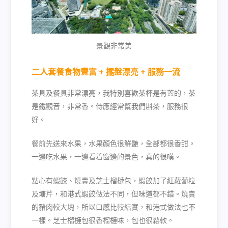
景觀非常美
二人套餐食物豐富 + 擺盤漂亮 + 服務一流
茶具及餐具非常漂亮，我特別喜歡茶杯是有蓋的，茶
是鐵觀音，非常香。侍應經常幫我們斟茶，服務很
好。
餐前先送來水果，水果顏色很鮮艷，全部都很香甜。
一邊吃水果，一邊看着窗邊的景色，真的很嘆。
點心有蝦餃、燒賣及芝士榴槤包，蝦餃加了紅蘿蔔粒
及塘芹，和港式蝦餃做法不同，但味道都不錯。燒賣
的豬肉較大塊，所以口感比較結實，和港式做法也不
一樣。芝士榴槤包很香榴槤味，包也很鬆軟。