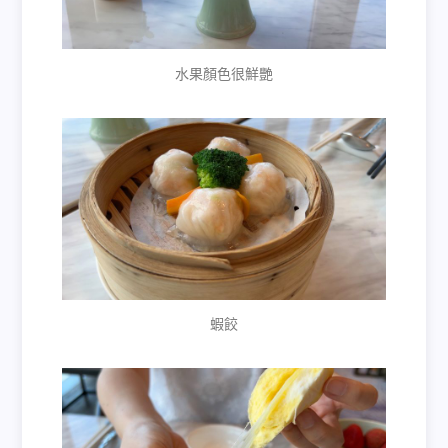
水果顏色很鮮艷
蝦餃