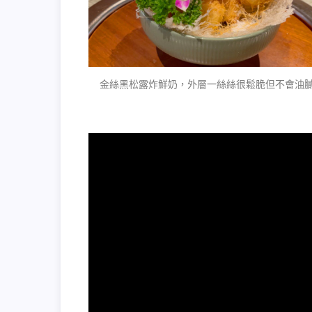
金絲黑松露炸鮮奶，外層一絲絲很鬆脆但不會油