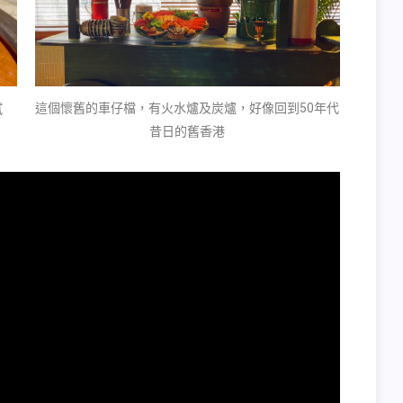
這個懷舊的車仔檔，有火水爐及炭爐，好像回到50年代
膩
昔日的舊香港