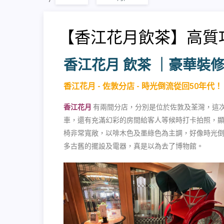
【香江花月飲茶】高質
香江花月 飲茶 ｜豪華裝修
香江花月 - 佐敦分店 - 時光倒流從回50年代！
香江花月
有兩間分店，分別是位於佐敦及荃灣，這次
車，還有充滿幻彩的房間給客人等候時打卡拍照，顯
椅非常寬敞，以啡木色及墨綠色為主調，好像時光倒
多古舊的擺設及電器，真是以為去了博物館。