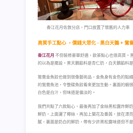
香江花月佐敦分店，門口放置了懷舊的人力車
高質手工點心 ，價錢大眾化 - 黑白天鵝 + 鴛
香江花月
不但裝修豪華舒適，飲茶點心也很高質。
的以為是擺設。黑天鵝餡料是杏仁奶，白天鵝餡料
鴛鴦金魚餃也做到很像藝術品，金魚身有金色的點
的鴛鴦魚池，令整碟魚餃看來更加生動。裏面的蝦
白色是白汁，但味道是偏淡的。
我們共點了六款點心，最後再加了金絲黑松露炸鮮
鮮奶，上面灑了椰絲，再加上蘭花及番茜，放在漂
膩，裏面是奶白的鮮奶，帶有少許黑松露味道但不