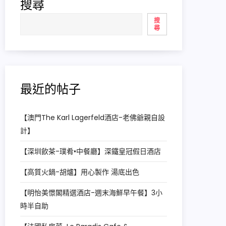
搜尋
搜
尋
最近的帖子
【澳門The Karl Lagerfeld酒店-老佛爺親自設
計】
【深圳飲茶-璞肴•中餐廳】深鐵皇冠假日酒店
【高質火鍋-胡爐】用心製作 湯底出色
【明怡美憬閣精選酒店-週末海鮮早午餐】3小
時半自助