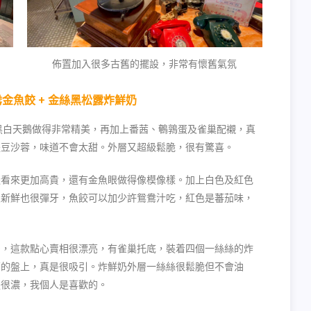
佈置加入很多古舊的擺設，非常有懷舊氣氛
鴦金魚餃 + 金絲黑松露炸鮮奶
黑白天鵝做得非常精美，再加上番茜、鵪鶉蛋及雀巢配襯，真
是豆沙蓉，味道不會太甜。外層又超級鬆脆，很有驚喜。
綴看來更加高貴，還有金魚眼做得像模像樣。加上白色及紅色
很新鮮也很彈牙，魚餃可以加少許鴛鴦汁吃，紅色是蕃茄味，
奶，這款點心賣相很漂亮，有雀巢托底，裝着四個一絲絲的炸
亮的盤上，真是很吸引。炸鮮奶外層一絲絲很鬆脆但不會油
是很濃，我個人是喜歡的。